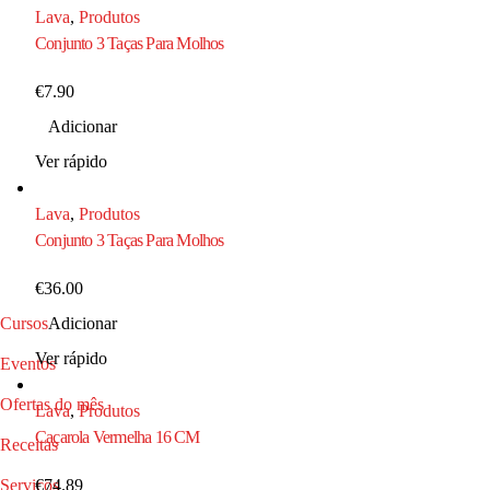
Lava
,
Produtos
Conjunto 3 Taças Para Molhos
€
7.90
Adicionar
Ver rápido
Lava
,
Produtos
Conjunto 3 Taças Para Molhos
€
36.00
Cursos
Adicionar
Ver rápido
Eventos
Ofertas do mês
Lava
,
Produtos
Caçarola Vermelha 16 CM
Receitas
Serviços
€
74.89