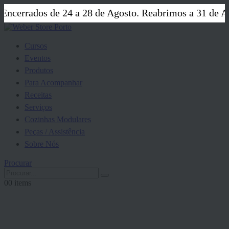
errados de 24 a 28 de Agosto. Reabrimos a 31 de Agos
Cursos
Eventos
Produtos
Para Acompanhar
Receitas
Serviços
Cozinhas Modulares
Peças / Assistência
Sobre Nós
Procurar
0
0 items