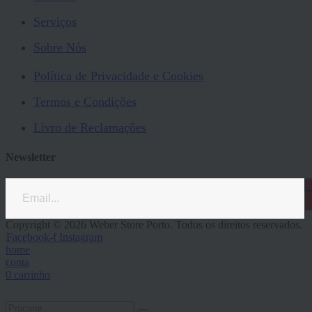
Serviços
Sobre Nós
Política de Privacidade e Cookies
Termos e Condições
Livro de Reclamações
Newsletter
Copyright © 2026 Weber Store Porto. Todos os direitos reservados.
Facebook-f
Instagram
home
conta
0
carrinho