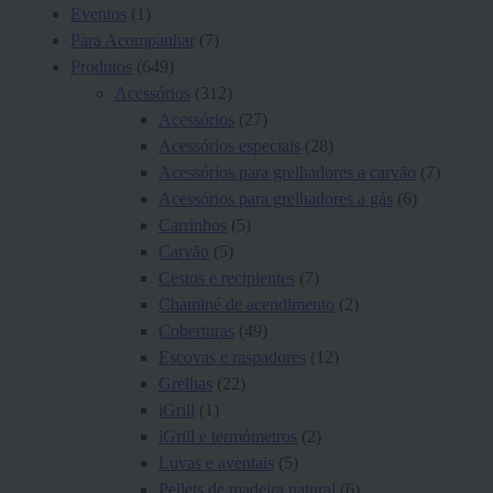
Eventos
(1)
Para Acompanhar
(7)
Produtos
(649)
Acessórios
(312)
Acessórios
(27)
Acessórios especiais
(28)
Acessórios para grelhadores a carvão
(7)
Acessórios para grelhadores a gás
(6)
Carrinhos
(5)
Carvão
(5)
Cestos e recipientes
(7)
Chaminé de acendimento
(2)
Coberturas
(49)
Escovas e raspadores
(12)
Grelhas
(22)
iGrill
(1)
iGrill e termómetros
(2)
Luvas e aventais
(5)
Pellets de madeira natural
(6)