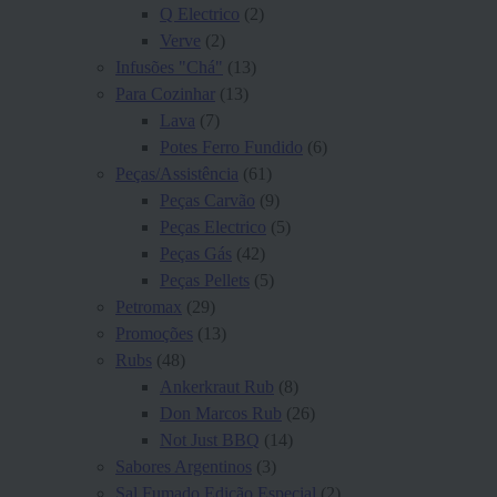
Q Electrico
(2)
Verve
(2)
Infusões "Chá"
(13)
Para Cozinhar
(13)
Lava
(7)
Potes Ferro Fundido
(6)
Peças/Assistência
(61)
Peças Carvão
(9)
Peças Electrico
(5)
Peças Gás
(42)
Peças Pellets
(5)
Petromax
(29)
Promoções
(13)
Rubs
(48)
Ankerkraut Rub
(8)
Don Marcos Rub
(26)
Not Just BBQ
(14)
Sabores Argentinos
(3)
Sal Fumado Edição Especial
(2)