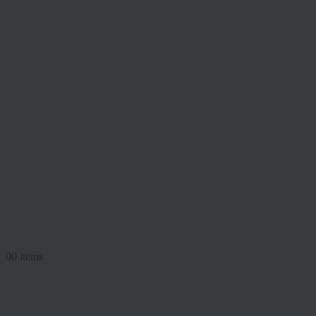
0
0 items