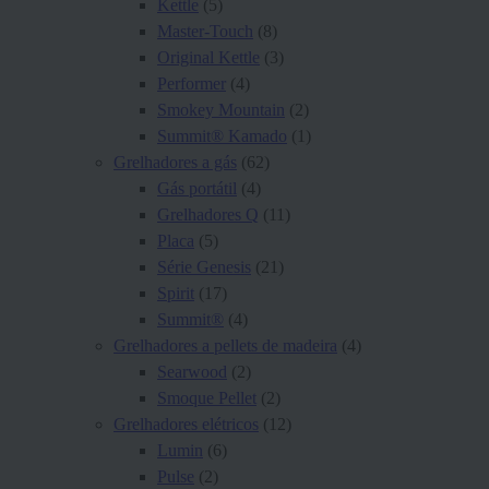
Kettle
(5)
Master-Touch
(8)
Original Kettle
(3)
Performer
(4)
Smokey Mountain
(2)
Summit® Kamado
(1)
Grelhadores a gás
(62)
Gás portátil
(4)
Grelhadores Q
(11)
Placa
(5)
Série Genesis
(21)
Spirit
(17)
Summit®
(4)
Grelhadores a pellets de madeira
(4)
Searwood
(2)
Smoque Pellet
(2)
Grelhadores elétricos
(12)
Lumin
(6)
Pulse
(2)