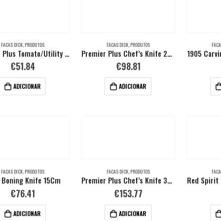
FACAS DICK
,
PRODUTOS
FACAS DICK
,
PRODUTOS
FACA
Premier Plus Tomato/Utility Knife, Serrated Edge 13Cm
Premier Plus Chef’s Knife 23 Cm
€
51.84
€
98.81
ADICIONAR
ADICIONAR
FACAS DICK
,
PRODUTOS
FACAS DICK
,
PRODUTOS
FACA
 Boning Knife 15Cm
Premier Plus Chef’s Knife 30Cm
€
76.41
€
153.77
ADICIONAR
ADICIONAR