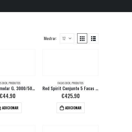
Mostrar:
S DICK
,
PRODUTOS
FACAS DICK
,
PRODUTOS
Pedra de Amolar G. 3000/5000 + Suporte
Red Spirit Conjunto 5 Facas + Estojo em Couro
€
44.90
€
425.90
ADICIONAR
ADICIONAR