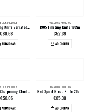
S DICK
,
PRODUTOS
FACAS DICK
,
PRODUTOS
1905 Carving Knife Serrated Edge 21Cm
1905 Filleting Knife 18Cm
€
80.68
€
52.39
ADICIONAR
ADICIONAR
S DICK
,
PRODUTOS
FACAS DICK
,
PRODUTOS
Red Spirit Sharpening Steel Round 25 Cm
Red Spirit Bread Knife 26cm
€
58.86
€
85.30
ADICIONAR
ADICIONAR