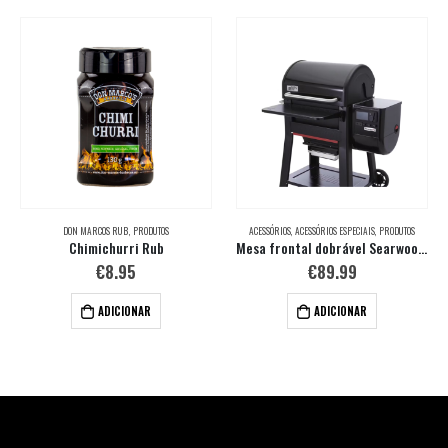
DON MARCOS RUB
,
PRODUTOS
ACESSÓRIOS
,
ACESSÓRIOS ESPECIAIS
,
PRODUTOS
Chimichurri Rub
Mesa frontal dobrável Searwood® 600
€
8.95
€
89.99
ADICIONAR
ADICIONAR