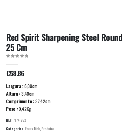
Red Spirit Sharpening Steel Round
25 Cm
0
out of 5
€
58.86
Largura :
6,00cm
Altura :
3,40cm
Comprimento :
37,42cm
Peso :
0,42Kg
REF:
71741252
Categorias:
Facas Dick
,
Produtos