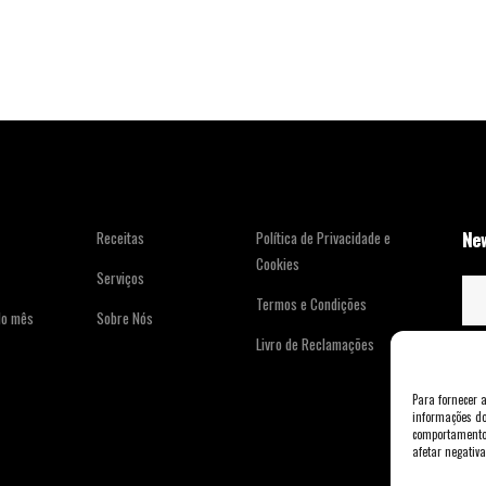
New
Receitas
Política de Privacidade e
Cookies
Serviços
Termos e Condições
do mês
Sobre Nós
Livro de Reclamações
Para fornecer 
informações do
comportamento 
afetar negativ