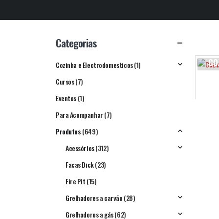
Categorias
CO
Cozinha e Electrodomesticos
(1)
CO
Cursos
(7)
5
PRO
Eventos
(1)
Para Acompanhar
(7)
Produtos
(649)
Acessórios
(312)
Facas Dick
(23)
Fire Pit
(15)
Grelhadores a carvão
(28)
Grelhadores a gás
(62)