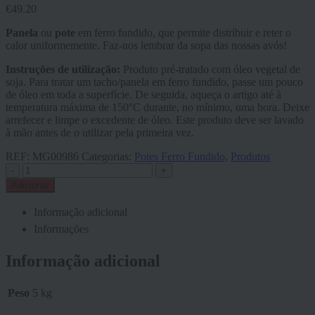
€
49.20
Panela
ou
pote
em ferro fundido, que permite distribuir e reter o
calor uniformemente. Faz-nos lembrar da sopa das nossas avós!
Instruções de utilização:
Produto pré-tratado com óleo vegetal de
soja. Para tratar um tacho/panela em ferro fundido, passe um pouco
de óleo em toda a superfície. De seguida, aqueça o artigo até à
temperatura máxima de 150°C durante, no mínimo, uma hora. Deixe
arrefecer e limpe o excedente de óleo. Este produto deve ser lavado
à mão antes de o utilizar pela primeira vez.
REF:
MG00986
Categorias:
Potes Ferro Fundido
,
Produtos
-
+
Adicionar
Informação adicional
Informações
Informação adicional
Peso
5 kg