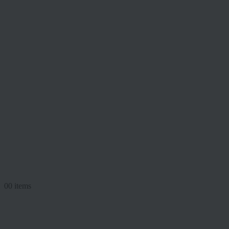
0
0 items