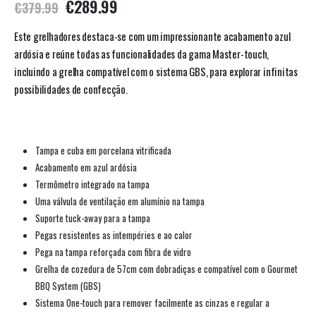
€
289.99
€
379.99
Este grelhadores destaca-se com um impressionante acabamento azul
ardósia e reúne todas as funcionalidades da gama Master-touch,
incluindo a grelha compatível com o sistema GBS, para explorar infinitas
possibilidades de confecção.
Tampa e cuba em porcelana vitrificada
Acabamento em azul ardósia
Termômetro integrado na tampa
Uma válvula de ventilação em alumínio na tampa
Suporte tuck-away para a tampa
Pegas resistentes as intempéries e ao calor
Pega na tampa reforçada com fibra de vidro
Grelha de cozedura de 57cm com dobradiças e compatível com o Gourmet
BBQ System (GBS)
Sistema One-touch para remover facilmente as cinzas e regular a