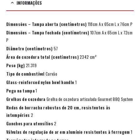
INFORMAÇÕES
Dimensões – Tampa aberta (centímetros)
118cm A x 65cm L x 76cm P
Dimensões – Tampa fechada (centímetros)
107cm A x 65cm L x 72cm
P
Diâmetro (centímetros)
57
Área de cozedura total (centímetros)
2342 cm²
Peso (kg)
21.319
Tipo de combustível
Carvão
Glass-reinforced nylon bowl handle
1
Pega na tampa
1
Grelhas de cozedura
Grelha de cozedura articulada Gourmet BBQ System
Rodas de borracha robustas de 20 cm, resistentes às
intempéries
2
Ganchos para utensílios
2
Válvulas de regulação do ar em alumínio resistentes à ferrugem
1