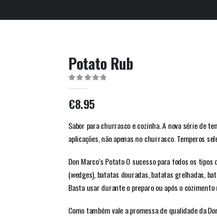
Potato Rub
0
out of 5
€
8.95
Sabor para churrasco e cozinha. A nova série de t
aplicações, não apenas no churrasco. Temperos se
Don Marco’s Potato O sucesso para todos os tipos de
(wedges), batatas douradas, batatas grelhadas, bat
Basta usar durante o preparo ou após o cozimento 
Como também vale a promessa de qualidade da Don