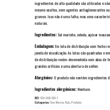
ingredientes de alta qualidade são utilizados e nã
mesmo ocultos, nem agentes antiaglomerantes ou 
grumos. Isso não é uma falha, mas uma característ
naturais.
Ingredientes:
Sal marinho, cebola, açúcar mascavo
Embalagem:
Em lata de distribuição com fecho re
janela de visualização. As latas são quadradas e e
de distribuição recém-desenvolvida com abas de f
grandes orifícios e uma abertura de colher.
Alergénios:
O produto não contém ingredientes de
Ingredientes alergénicos:
Nenhum.
REF:
104-008-180-1
Categorias:
Don Marcos Rub
,
Produtos