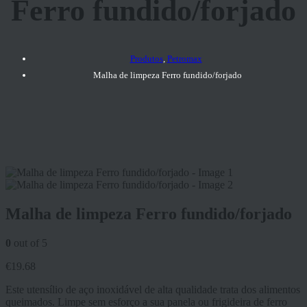
Ferro fundido/forjado
Produtos
,
Petromax
Malha de limpeza Ferro fundido/forjado
Malha de limpeza Ferro fundido/forjado
0
out of 5
€
19.68
Este utensílio de aço inoxidável de alta qualidade trata dos alimentos
queimados. Limpe sem esforço a sua panela ou frigideira de ferro