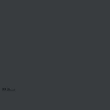
0
0 items