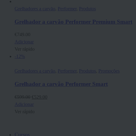
Grelhadores a carvão
,
Performer
,
Produtos
Grelhador a carvão Performer Premium Smart
€
749.00
Adicionar
Ver rápido
-12%
Grelhadores a carvão
,
Performer
,
Produtos
,
Promoções
Grelhador a carvão Performer Smart
O
O
€
599.00
€
529.00
preço
preço
Adicionar
original
atual
Ver rápido
era:
é:
€599.00.
€529.00.
Cursos