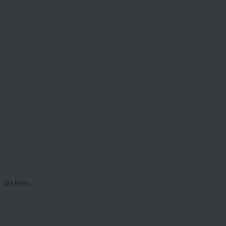
0
0 items