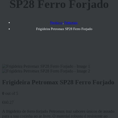
SP28 Ferro Forjado
Produtos
,
Petromax
Frigideira Petromax SP28 Ferro Forjado
Frigideira Petromax SP28 Ferro Forjado
0
out of 5
€
60.27
A frigideira de ferro forjado Petromax traz sabores únicos de assado
para a sua cozinha ao ar livre. O material robusto é resistente ao