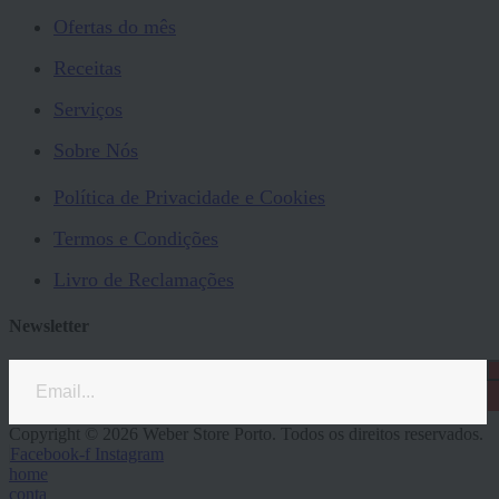
Ofertas do mês
Receitas
Serviços
Sobre Nós
Política de Privacidade e Cookies
Termos e Condições
Livro de Reclamações
Newsletter
Copyright © 2026 Weber Store Porto. Todos os direitos reservados.
Facebook-f
Instagram
home
conta