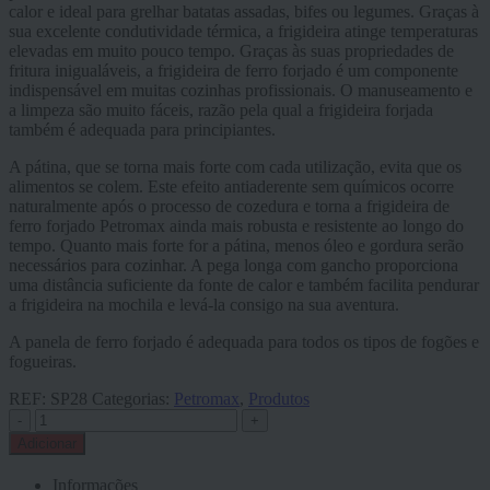
calor e ideal para grelhar batatas assadas, bifes ou legumes. Graças à
sua excelente condutividade térmica, a frigideira atinge temperaturas
elevadas em muito pouco tempo. Graças às suas propriedades de
fritura inigualáveis, a frigideira de ferro forjado é um componente
indispensável em muitas cozinhas profissionais. O manuseamento e
a limpeza são muito fáceis, razão pela qual a frigideira forjada
também é adequada para principiantes.
A pátina, que se torna mais forte com cada utilização, evita que os
alimentos se colem. Este efeito antiaderente sem químicos ocorre
naturalmente após o processo de cozedura e torna a frigideira de
ferro forjado Petromax ainda mais robusta e resistente ao longo do
tempo. Quanto mais forte for a pátina, menos óleo e gordura serão
necessários para cozinhar. A pega longa com gancho proporciona
uma distância suficiente da fonte de calor e também facilita pendurar
a frigideira na mochila e levá-la consigo na sua aventura.
A panela de ferro forjado é adequada para todos os tipos de fogões e
fogueiras.
REF:
SP28
Categorias:
Petromax
,
Produtos
-
+
Adicionar
Informações