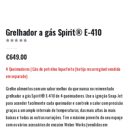
Grelhador a gás Spirit® E-410
0
out of 5
€
649.00
4 Queimadores | Gás de petróleo liquefeito (botija recarregável vendida
em separado)
Grelhe alimentos com um sabor melhor do que nunca no reinventado
grelhador a gás Spirit® E-410 de 4 queimadores. Use a ignição Snap-Jet
para acender facilmente cada queimador e controle o calor com precisão
graças a um amplo intervalo de temperaturas, das mais altas às mais
baixas e todas as outras variações. Tire o máximo proveito do seu espaço
com os vários acessórios de encaixe Weber Works (vendidos em