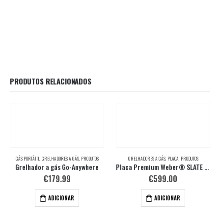
PRODUTOS RELACIONADOS
GÁS PORTÁTIL
,
GRELHADORES A GÁS
,
PRODUTOS
GRELHADORES A GÁS
,
PLACA
,
PRODUTOS
Grelhador a gás Go-Anywhere
Placa Premium Weber® SLATE GP de 56 cm
€
179.99
€
599.00
ADICIONAR
ADICIONAR