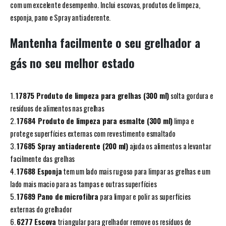
com um excelente desempenho. Inclui escovas, produtos de limpeza,
esponja, pano e Spray antiaderente.
Mantenha facilmente o seu grelhador a
gás no seu melhor estado
1.
17875 Produto de limpeza para grelhas (300 ml)
solta gordura e
resíduos de alimentos nas grelhas
2.
17684 Produto de limpeza para esmalte (300 ml)
limpa e
protege superfícies externas com revestimento esmaltado
3.
17685 Spray antiaderente (200 ml)
ajuda os alimentos a levantar
facilmente das grelhas
4.
17688 Esponja
tem um lado mais rugoso para limpar as grelhas e um
lado mais macio para as tampas e outras superfícies
5.
17689 Pano de microfibra
para limpar e polir as superfícies
externas do grelhador
6.
6277 Escova
triangular para grelhador remove os resíduos de