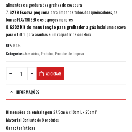
alimentos e a gordura das grelhas de cozedura
7.
6279 Escova pequena
para limpar os tubos dos queimadores, as
barras FLAVORIZER e os espaços menores
8.
6202 Kit de manutenção para grelhador a gás
inclui uma escova
para o filtro para aranhas e um raspador de cookbox
REF:
18284
Categorias:
Acessórios
,
Produtos
,
Produtos de limpeza
ADICIONAR
INFORMAÇÕES
Dimensões da embalagem
27.5cm A x 18cm L x 25cm P
Material
Conjunto de 8 produtos
Características