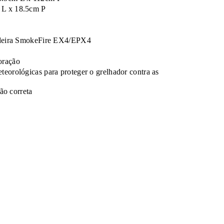
 L x 18.5cm P
madeira SmokeFire EX4/EPX4
oração
eteorológicas para proteger o grelhador contra as
ão correta