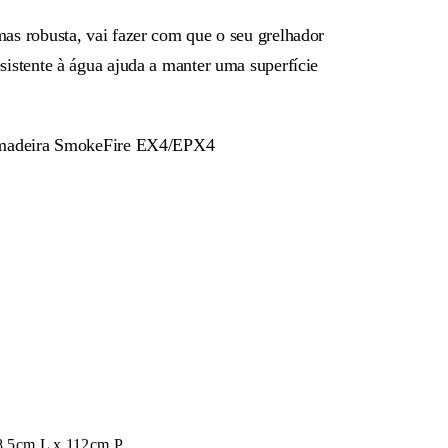
as robusta, vai fazer com que o seu grelhador
sistente à água ajuda a manter uma superfície
e madeira SmokeFire EX4/EPX4
8.5cm L x 112cm P