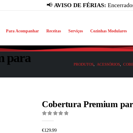
📢
AVISO DE FÉRIAS:
Encerrados de 
Para Acompanhar
Receitas
Serviços
Cozinhas Modulares
m para
PRODUTOS
,
ACESSÓRIOS
,
COB
Cobertura Premium par
0
out of 5
€
129.99