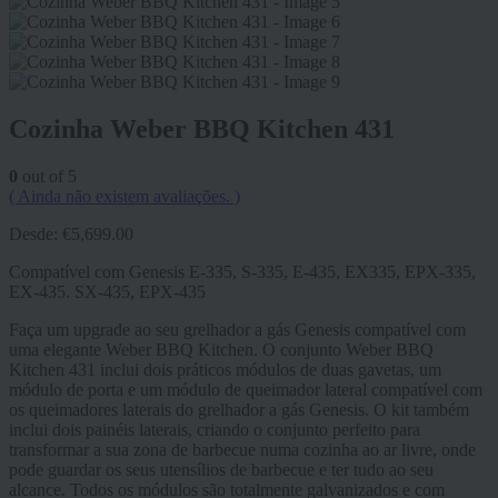
Cozinha Weber BBQ Kitchen 431
0
out of 5
( Ainda não existem avaliações. )
Desde:
€
5,699.00
Compatível com Genesis E-335, S-335, E-435, EX335, EPX-335,
EX-435. SX-435, EPX-435
Faça um upgrade ao seu grelhador a gás Genesis compatível com
uma elegante Weber BBQ Kitchen. O conjunto Weber BBQ
Kitchen 431 inclui dois práticos módulos de duas gavetas, um
módulo de porta e um módulo de queimador lateral compatível com
os queimadores laterais do grelhador a gás Genesis. O kit também
inclui dois painéis laterais, criando o conjunto perfeito para
transformar a sua zona de barbecue numa cozinha ao ar livre, onde
pode guardar os seus utensílios de barbecue e ter tudo ao seu
alcance. Todos os módulos são totalmente galvanizados e com