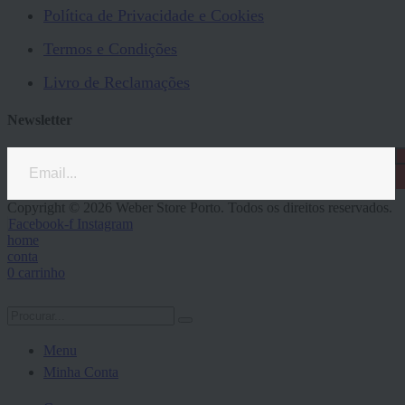
Política de Privacidade e Cookies
Termos e Condições
Livro de Reclamações
Newsletter
Copyright © 2026 Weber Store Porto. Todos os direitos reservados.
Facebook-f
Instagram
home
conta
0
carrinho
Menu
Minha Conta