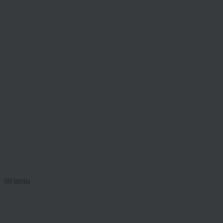
0
0 items