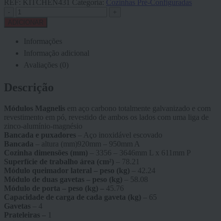
REF:
KITCHEN431
Categoria:
Cozinhas Pré-Configuradas
-
+
ADICIONAR
Informações
Informação adicional
Avaliações (0)
Descrição
Módulos Magnelis
em aço carbono totalmente galvanizado e com
revestimento em pó, revestido de ambos os lados com uma liga de
zinco-alumínio-magnésio
Bancada e puxadores
– Aço inoxidável escovado
Bancada
– altura (mm)920mm – 950mm A
Cozinha dimensões (mm)
– 3356 – 3646mm L x 611mm P
Superfície de trabalho área (cm²)
– 78.21
Módulo queimador lateral – peso (kg)
– 42.24
Módulo de duas gavetas – peso (kg)
– 58.08
Módulo de porta – peso (kg) –
45.76
Capacidade de carga de cada gaveta (kg)
– 65
Gavetas
– 4
Prateleiras –
1