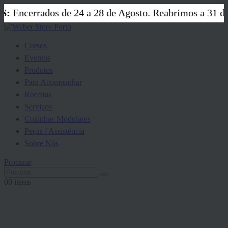
Encerrados de 24 a 28 de Agosto. Reabrimos a 31 de A
Cursos
Eventos
Produtos
Para Acompanhar
Receitas
Serviços
Cozinhas Modulares
Peças / Assistência
Sobre Nós
Procurar
0
0 items