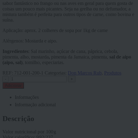
sabor fantástico no frango ou nas aves em geral para quem gosta de
coisas um pouco mais picantes. Seja na grelha ou no defumador, a
mistura também é perfeita para outros tipos de carne, como bovina e
suína.
Aplicação: aprox. 2 colheres de sopa por 1kg de carne
Alérgenos: Mostarda e aipo.
Ingredientes
: Sal marinho, açúcar de cana, páprica, cebola,
pimenta, alho, mostarda
,
pimenta da Jamaica, pimenta,
sal de aipo
(aipo, sal)
, tomilho, especiarias.
REF:
712-001-200-1
Categorias:
Don Marcos Rub
,
Produtos
-
+
Adicionar
Informações
Informação adicional
Descrição
Valor nutricional por 100g
Valor calorífico: 992/237