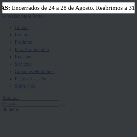
S:
Encerrados de 24 a 28 de Agosto. Reabrimos a 31 de
Cursos
Eventos
Produtos
Para Acompanhar
Receitas
Serviços
Cozinhas Modulares
Peças / Assistência
Sobre Nós
Procurar
0
0 items