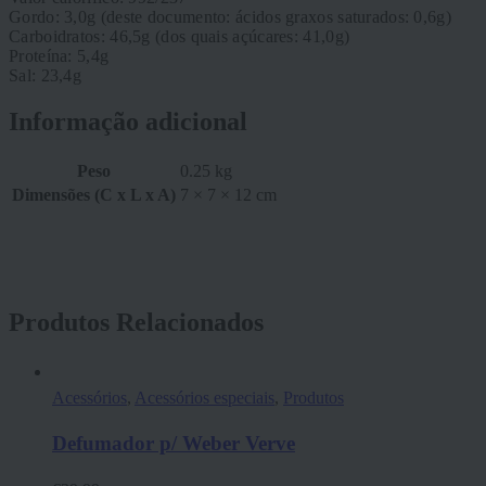
Gordo: 3,0g (deste documento: ácidos graxos saturados: 0,6g)
Carboidratos: 46,5g (dos quais açúcares: 41,0g)
Proteína: 5,4g
Sal: 23,4g
Informação adicional
Peso
0.25 kg
Dimensões (C x L x A)
7 × 7 × 12 cm
Produtos Relacionados
Acessórios
,
Acessórios especiais
,
Produtos
Defumador p/ Weber Verve