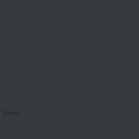
0
0 items