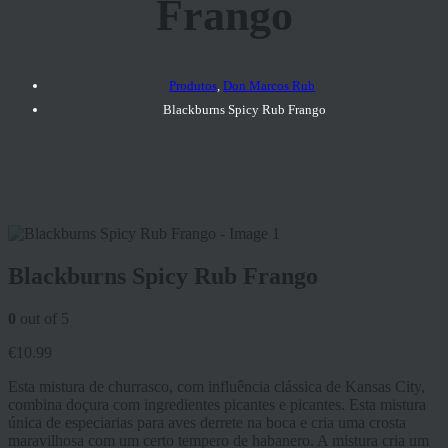
Frango
Produtos
,
Don Marcos Rub
Blackburns Spicy Rub Frango
Blackburns Spicy Rub Frango
0
out of 5
€
10.99
Esta mistura de churrasco, com influência clássica de Kansas City,
combina doçura com ingredientes picantes e picantes. Esta mistura
única de especiarias para aves derrete na boca e cria uma crosta
maravilhosa com um certo tempero de habanero. A mistura cria um