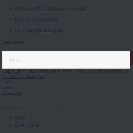
Política de Privacidade e Cookies
Termos e Condições
Livro de Reclamações
Newsletter
Copyright © 2026 Weber Store Porto. Todos os direitos reservados.
Facebook-f
Instagram
home
conta
0
carrinho
Menu
Minha Conta