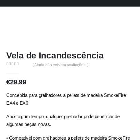
Vela de Incandescência
( Ainda não existem avaliações. )
0
out of 5
€
29.99
Concebida para grelhadores a pellets de madeira SmokeFire
EX4 e EX6
Após algum tempo, qualquer grelhador pode beneficiar de
algumas peças novas.
• Compatível com grelhadores a pellets de madeira SmokeFire