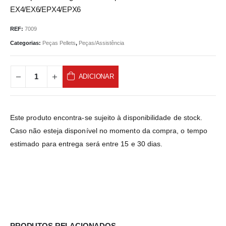
EX4/EX6/EPX4/EPX6
REF:
7009
Categorias:
Peças Pellets
,
Peças/Assistência
Cursos
Eventos
ADICIONAR
Ofertas do mês
Receitas
Este produto encontra-se sujeito à disponibilidade de stock.
Serviços
Caso não esteja disponível no momento da compra, o tempo
estimado para entrega será entre 15 e 30 dias.
Sobre Nós
Política de Privacidade e Cookies
Termos e Condições