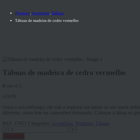
Produtos
,
Acessórios
,
Tábuas
Tábuas de madeira de cedro vermelho
Tábuas de madeira de cedro vermelho
0
out of 5
€
29.99
Ouça o seu estômago: ele está a implorar um jantar ou um snack defu
diferente, como brie ou camembert defumado. Coloque a tábua no gr
REF:
17831
Categorias:
Acessórios
,
Produtos
,
Tábuas
-
+
Adicionar