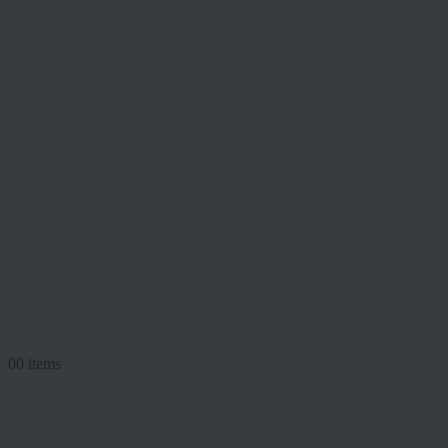
0
0 items