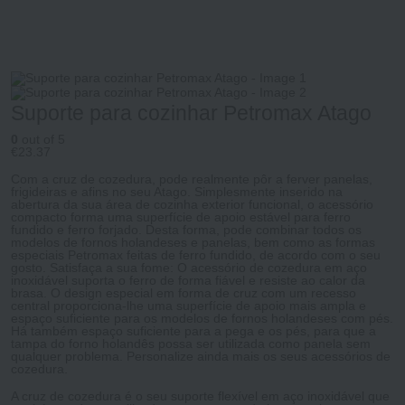
Suporte para cozinhar Petromax Atago
0
out of 5
€
23.37
Com a cruz de cozedura, pode realmente pôr a ferver panelas,
frigideiras e afins no seu Atago. Simplesmente inserido na
abertura da sua área de cozinha exterior funcional, o acessório
compacto forma uma superfície de apoio estável para ferro
fundido e ferro forjado. Desta forma, pode combinar todos os
modelos de fornos holandeses e panelas, bem como as formas
especiais Petromax feitas de ferro fundido, de acordo com o seu
gosto. Satisfaça a sua fome: O acessório de cozedura em aço
inoxidável suporta o ferro de forma fiável e resiste ao calor da
brasa. O design especial em forma de cruz com um recesso
central proporciona-lhe uma superfície de apoio mais ampla e
espaço suficiente para os modelos de fornos holandeses com pés.
Há também espaço suficiente para a pega e os pés, para que a
tampa do forno holandês possa ser utilizada como panela sem
qualquer problema. Personalize ainda mais os seus acessórios de
cozedura.
A cruz de cozedura é o seu suporte flexível em aço inoxidável que