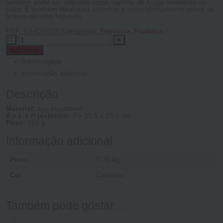
também pode ser utilizado como suporte de louça resistente ao
calor. É também ideal para cozinhar e assar diretamente sobre as
brasas ou uma fogueira.
REF:
PX-CROSS
Categorias:
Petromax
,
Produtos
-
+
Adicionar
Informações
Informação adicional
Descrição
Material:
aço inoxidável
A x L x P (exterior):
7 x 25,5 x 25,5 cm
Peso:
250 g
Informação adicional
Peso
0.25 kg
Cor
Cinzento
Também pode gostar…