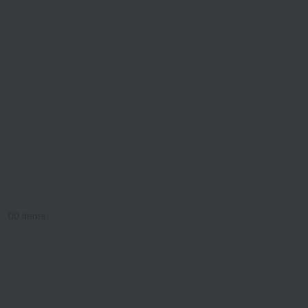
0
0 items