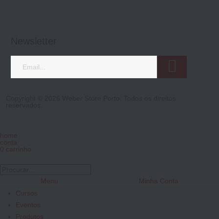
Newsletter
Copyright © 2026 Weber Store Porto. Todos os direitos
reservados.
home
conta
0
carrinho
Menu
Minha Conta
Cursos
Eventos
Produtos