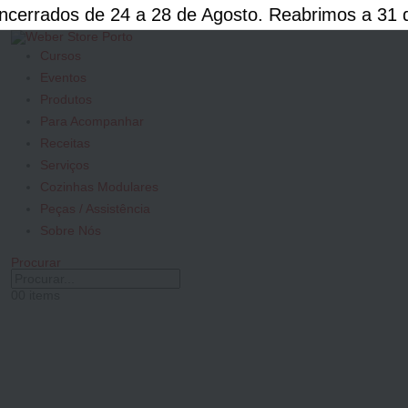
rrados de 24 a 28 de Agosto. Reabrimos a 31 de
Cursos
Eventos
Produtos
Para Acompanhar
Receitas
Serviços
Cozinhas Modulares
Peças / Assistência
Sobre Nós
Procurar
0
0 items