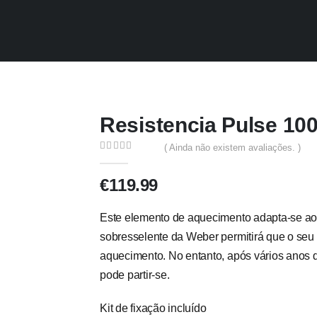
Resistencia Pulse 10
( Ainda não existem avaliações. )
0
out of 5
€
119.99
Este elemento de aquecimento adapta-se ao
sobresselente da Weber permitirá que o seu
aquecimento. No entanto, após vários anos 
pode partir-se.
Kit de fixação incluído