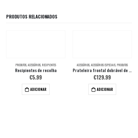
PRODUTOS RELACIONADOS
PRODUTOS
,
ACESSÓRIOS
,
RECIPIENTES
ACESSÓRIOS
,
ACESSÓRIOS ESPECIAIS
,
PRODUTOS
Recipientes de recolha
Prateleira frontal dobrável de aço inoxidável
€
5.99
€
129.99
ADICIONAR
ADICIONAR