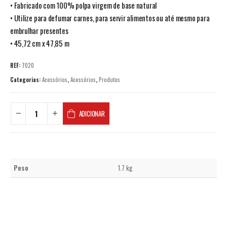
• Fabricado com 100% polpa virgem de base natural
• Utilize para defumar carnes, para servir alimentos ou até mesmo para
embrulhar presentes
• 45,72 cm x 47,85 m
REF:
7020
Categorias:
Acessórios
,
Acessórios
,
Produtos
ADICIONAR
Peso
1.7 kg