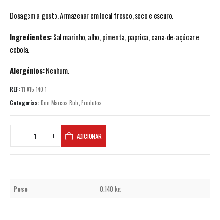
Dosagem a gosto. Armazenar em local fresco, seco e escuro.
Ingredientes:
Sal marinho, alho, pimenta, paprica, cana-de-açúcar e
cebola.
Alergénios:
Nenhum.
REF:
11-015-140-1
Categorias:
Don Marcos Rub
,
Produtos
ADICIONAR
Peso
0.140 kg