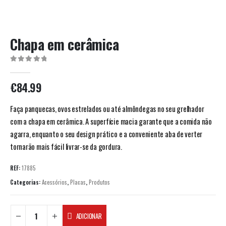
Chapa em cerâmica
0
out of 5
€
84.99
Faça panquecas, ovos estrelados ou até almôndegas no seu grelhador
com a chapa em cerâmica. A superfície macia garante que a comida não
agarra, enquanto o seu design prático e a conveniente aba de verter
tornarão mais fácil livrar-se da gordura.
REF:
17885
Categorias:
Acessórios
,
Placas
,
Produtos
ADICIONAR