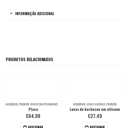
INFORMAÇÃO ADICIONAL
PRODUTOS RELACIONADOS
ACESSÓRIOS
,
PRODUTOS
,
WEBER CRAFTED GOURMET BBQ SYSTEM
ACESSÓRIOS
,
LUVAS E AVENTAIS
,
PRODUTOS
Placa
Luvas de barbecue em silicone
€
64.99
€
27.49
ADICIONAR
ADICIONAR