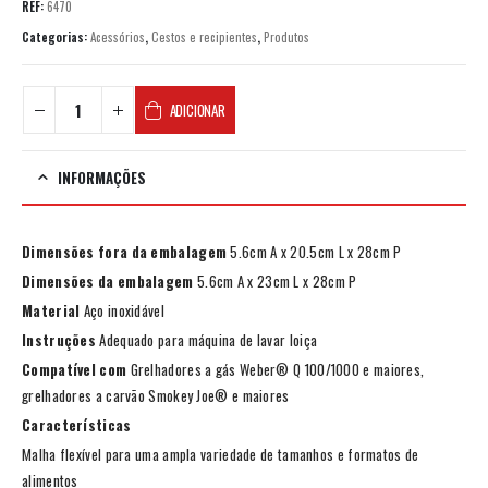
REF:
6470
Categorias:
Acessórios
,
Cestos e recipientes
,
Produtos
ADICIONAR
INFORMAÇÕES
Dimensões fora da embalagem
5.6cm A x 20.5cm L x 28cm P
Dimensões da embalagem
5.6cm A x 23cm L x 28cm P
Material
Aço inoxidável
Instruções
Adequado para máquina de lavar loiça
Compatível com
Grelhadores a gás Weber® Q 100/1000 e maiores,
grelhadores a carvão Smokey Joe® e maiores
Características
Malha flexível para uma ampla variedade de tamanhos e formatos de
alimentos