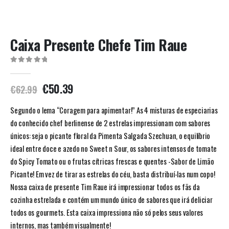
Caixa Presente Chefe Tim Raue
0
out of 5
€
50.39
€
62.99
Segundo o lema “Coragem para apimentar!” As 4 misturas de especiarias
do conhecido chef berlinense de 2 estrelas impressionam com sabores
únicos: seja o picante floral da Pimenta Salgada Szechuan, o equilíbrio
ideal entre doce e azedo no Sweet n Sour, os sabores intensos de tomate
do Spicy Tomato ou o frutas cítricas frescas e quentes -Sabor de Limão
Picante! Em vez de tirar as estrelas do céu, basta distribuí-las num copo!
Nossa caixa de presente Tim Raue irá impressionar todos os fãs da
cozinha estrelada e contém um mundo único de sabores que irá deliciar
todos os gourmets. Esta caixa impressiona não só pelos seus valores
internos, mas também visualmente!