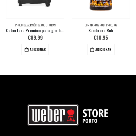
PRODUTOS
,
ACESSÓRIOS
,
COBERTURAS
DON MARCOS RUB
,
PRODUTOS
Cobertura Premium para grelhador Searwood® XL
Sombrero Rub
€
89.99
€
10.95
ADICIONAR
ADICIONAR