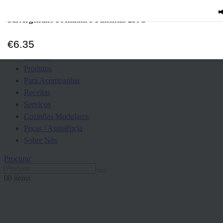
📢
AVISO 
In stock
Sal Argentino Premium 5 Pimentas 230G
€
6.35
Cursos
Eventos
Produtos
Para Acompanhar
Receitas
Serviços
Cozinhas Modulares
Peças / Assistência
Sobre Nós
Procurar
0
0 items