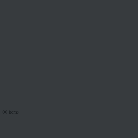
0
0 items