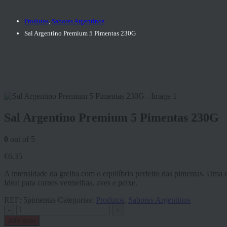
Produtos
,
Sabores Argentinos
Sal Argentino Premium 5 Pimentas 230G
Sal Argentino Premium 5 Pimentas 230G
0
out of 5
€
6.35
A intensidade da grelha com o equilíbrio perfeito das pimentas. Uma
Ideal para carnes vermelhas, aves e peixe.
REF:
5pimentas
Categorias:
Produtos
,
Sabores Argentinos
-
+
Adicionar