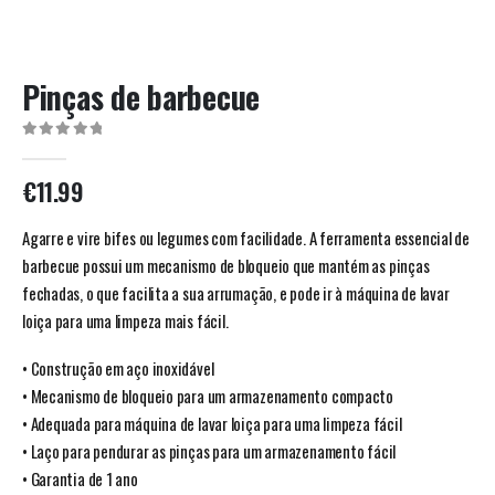
Pinças de barbecue
0
out of 5
€
11.99
Agarre e vire bifes ou legumes com facilidade. A ferramenta essencial de
barbecue possui um mecanismo de bloqueio que mantém as pinças
fechadas, o que facilita a sua arrumação, e pode ir à máquina de lavar
loiça para uma limpeza mais fácil.
• Construção em aço inoxidável
• Mecanismo de bloqueio para um armazenamento compacto
• Adequada para máquina de lavar loiça para uma limpeza fácil
• Laço para pendurar as pinças para um armazenamento fácil
• Garantia de 1 ano