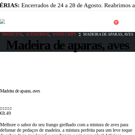
ÉRIAS:
Encerrados de 24 a 28 de Agosto. Reabrimos a 
0
PRODUTOS
,
ACESSÓRIOS
,
WOOD CHIPS
MADEIRA DE APARAS, AVES
Madeira de aparas, aves
Madeira de aparas, aves
€
8.49
0
out of 5
Melhore o sabor do seu frango grelhado com a mistura de aves para
defumar de pedaços de madeira. a mistura perfeita para um leve toque