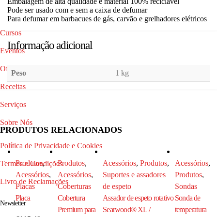
Embalagem de alta qualidade e material 100% reciclável
Pode ser usado com e sem a caixa de defumar
Para defumar em barbacues de gás, carvão e grelhadores elétricos
Cursos
Informação adicional
Eventos
Ofertas do mês
Peso
1 kg
Receitas
Serviços
Sobre Nós
PRODUTOS RELACIONADOS
Política de Privacidade e Cookies
Produtos
,
Produtos
,
Acessórios
,
Produtos
,
Acessórios
,
Termos e Condições
Acessórios
,
Acessórios
,
Suportes e assadores
Produtos
,
Livro de Reclamações
Placas
Coberturas
de espeto
Sondas
Placa
Cobertura
Assador de espeto rotativo
Sonda de
Newsletter
Premium para
Searwood® XL /
temperatura