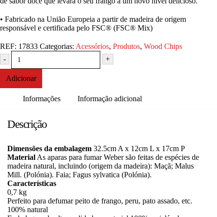
de sabor doce que levará o seu frango a um novo nível delicioso.
• Fabricado na União Europeia a partir de madeira de origem
responsável e certificada pelo FSC® (FSC® Mix)
REF:
17833
Categorias:
Acessórios
,
Produtos
,
Wood Chips
-
+
Adicionar
Informações
Informação adicional
Descrição
Dimensões da embalagem
32.5cm A x 12cm L x 17cm P
Material
As aparas para fumar Weber são feitas de espécies de
madeira natural, incluindo (origem da madeira): Maçã; Malus
Mill. (Polónia). Faia; Fagus sylvatica (Polónia).
Características
0,7 kg
Perfeito para defumar peito de frango, peru, pato assado, etc.
100% natural