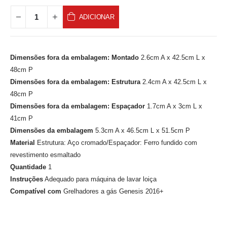
ADICIONAR
Dimensões fora da embalagem: Montado
2.6cm A x 42.5cm L x
48cm P
Dimensões fora da embalagem: Estrutura
2.4cm A x 42.5cm L x
48cm P
Dimensões fora da embalagem: Espaçador
1.7cm A x 3cm L x
41cm P
Dimensões da embalagem
5.3cm A x 46.5cm L x 51.5cm P
Cursos
Material
Estrutura: Aço cromado/Espaçador: Ferro fundido com
revestimento esmaltado​
Eventos
Quantidade
1
Instruções
Adequado para máquina de lavar loiça
Ofertas do mês
Compatível com
Grelhadores a gás Genesis 2016+
Receitas
Serviços