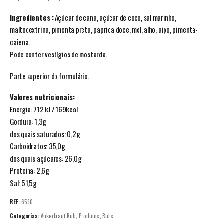
Ingredientes :
Açúcar de cana, açúcar de coco, sal marinho,
maltodextrina, pimenta preta, paprica doce, mel, alho, aipo, pimenta-
caiena.
Pode conter vestígios de mostarda.
Parte superior do formulário.
Valores nutricionais:
Energia: 712 kJ / 169kcal
Gordura: 1,3g
dos quais saturados: 0,2g
Carboidratos: 35,0g
dos quais açúcares: 26,0g
Proteína: 2,6g
Sal: 51,5g
REF:
6590
Categorias:
Ankerkraut Rub
,
Produtos
,
Rubs