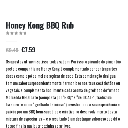
Honey Kong BBQ Rub
0
out of 5
€
7.59
€
9.49
Os opostos atraem-se, isso todos sabem! Por isso, o picante do pimentão
preto e companhia no Honey Kong é complementado por contrapartes
doces como o pó de mel e o açúcar de coco. Esta combinação desigual
tem um sabor surpreendentemente harmonioso nos teus costeletões ou
vegetais e complementa habilmente cada aroma de grelhado defumado.
Marcel da BBQlicate (composta por “BBQ” e “de LICATE”, traduzido
livremente como “grelhado delicioso”) investiu toda a sua experiência e
paixão por um BBQ bem-sucedido e criativo no desenvolvimento desta
mistura de especiarias – e o resultado é um destaque saboroso que dá o
toque final a qualquer cozinha ao ar livre.