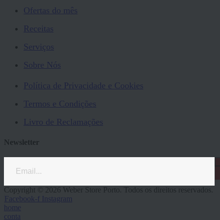
Ofertas do mês
Receitas
Serviços
Sobre Nós
Política de Privacidade e Cookies
Termos e Condições
Livro de Reclamações
Newsletter
Copyright © 2026 Weber Store Porto. Todos os direitos reservados.
Facebook-f
Instagram
home
conta