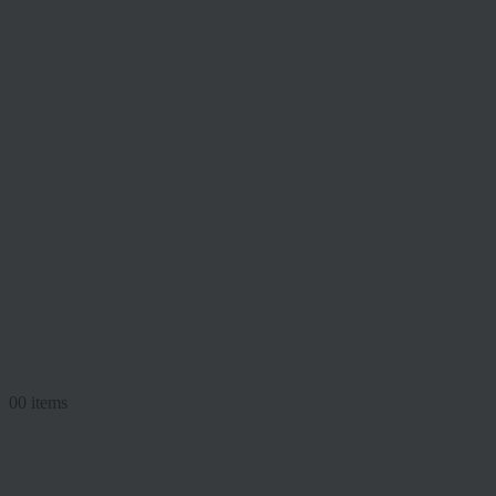
0
0 items