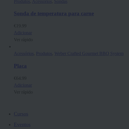
Produtos
,
Acessórios
,
Sondas
Sonda de temperatura para carne
€
19.99
Adicionar
Ver rápido
Acessórios
,
Produtos
,
Weber Crafted Gourmet BBQ System
Placa
€
64.99
Adicionar
Ver rápido
Cursos
Eventos