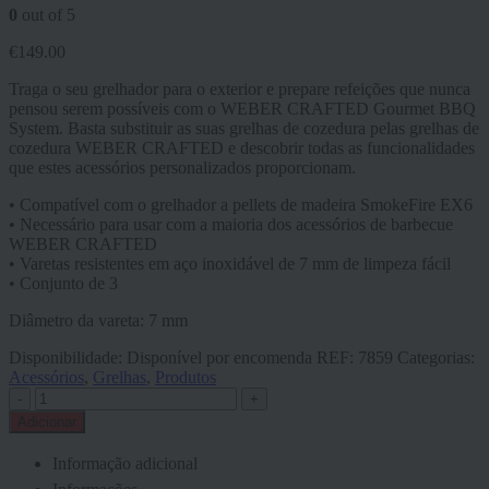
0
out of 5
€
149.00
Traga o seu grelhador para o exterior e prepare refeições que nunca
pensou serem possíveis com o WEBER CRAFTED Gourmet BBQ
System. Basta substituir as suas grelhas de cozedura pelas grelhas de
cozedura WEBER CRAFTED e descobrir todas as funcionalidades
que estes acessórios personalizados proporcionam.
• Compatível com o grelhador a pellets de madeira SmokeFire EX6
• Necessário para usar com a maioria dos acessórios de barbecue
WEBER CRAFTED
• Varetas resistentes em aço inoxidável de 7 mm de limpeza fácil
• Conjunto de 3
Diâmetro da vareta: 7 mm
Disponibilidade:
Disponível por encomenda
REF:
7859
Categorias:
Acessórios
,
Grelhas
,
Produtos
-
+
Adicionar
Informação adicional