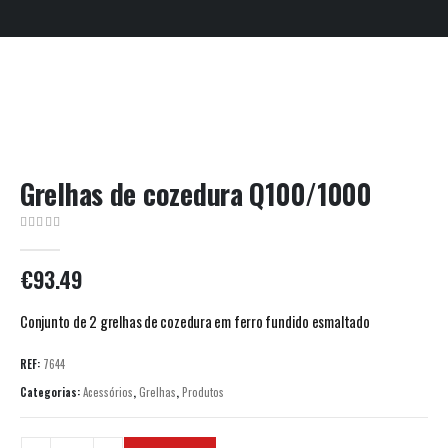
Grelhas de cozedura Q100/1000
0
out of 5
€
93.49
Conjunto de 2 grelhas de cozedura em ferro fundido esmaltado
REF:
7644
Categorias:
Acessórios
,
Grelhas
,
Produtos