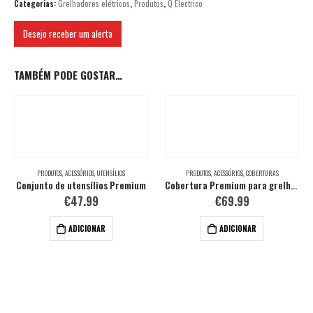
Categorias:
Grelhadores elétricos
,
Produtos
,
Q Electrico
Desejo receber um alerta
TAMBÉM PODE GOSTAR…
PRODUTOS
,
ACESSÓRIOS
,
UTENSÍLIOS
PRODUTOS
,
ACESSÓRIOS
,
COBERTURAS
Conjunto de utensílios Premium
Cobertura Premium para grelhador
€
47.99
€
69.99
ADICIONAR
ADICIONAR