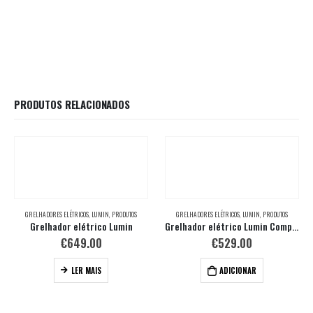
PRODUTOS RELACIONADOS
GRELHADORES ELÉTRICOS
,
LUMIN
,
PRODUTOS
GRELHADORES ELÉTRICOS
,
LUMIN
,
PRODUTOS
Grelhador elétrico Lumin
Grelhador elétrico Lumin Compact com suporte
€
649.00
€
529.00
LER MAIS
ADICIONAR