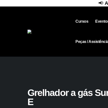
📢
AVISO 
Cursos
Evento
Peças / Assistênci
Grelhador a gás S
E