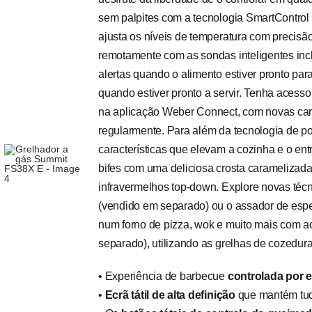
sem palpites com a tecnologia SmartControl 
ajusta os níveis de temperatura com precisã
remotamente com as sondas inteligentes incl
alertas quando o alimento estiver pronto para
quando estiver pronto a servir. Tenha acesso 
na aplicação Weber Connect, com novas cara
regularmente. Para além da tecnologia de pon
características que elevam a cozinha e o ent
bifes com uma deliciosa crosta caramelizad
infravermelhos top-down. Explore novas téc
(vendido em separado) ou o assador de espe
num forno de pizza, wok e muito mais com a
separado), utilizando as grelhas de cozedu
• Experiência de barbecue
controlada por e
•
Ecrã tátil de alta definição
que mantém tud