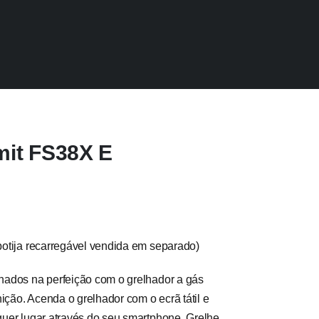
mit FS38X E
(botija recarregável vendida em separado)
lhados na perfeição com o grelhador a gás
nição. Acenda o grelhador com o ecrã tátil e
lquer lugar através do seu smartphone. Grelhe