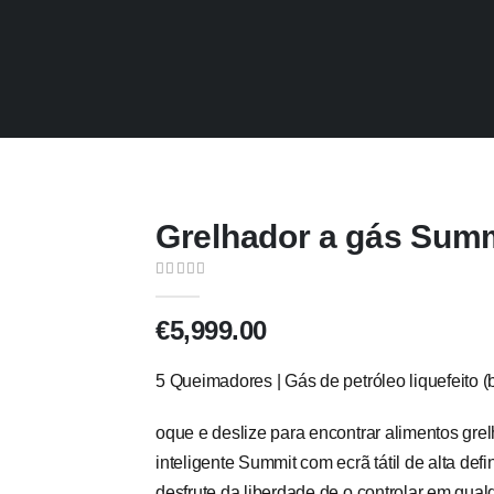
Grelhador a gás Sum
0
out of 5
€
5,999.00
5 Queimadores | Gás de petróleo liquefeito 
oque e deslize para encontrar alimentos gre
inteligente Summit com ecrã tátil de alta defi
desfrute da liberdade de o controlar em qua