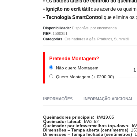
• Os
botões táteis de controlo do queima
•
Ignição no ecrã tátil
que acende os queimad
•
Tecnologia SmartControl
que elimina os p
Disponibilidade:
Disponível por encomenda
REF:
1500351
Categorias:
Grelhadores a gás
,
Produtos
,
Summit®
Pretende Montagem?
Não quero Montagem
Quero Montagem (+
€
200.00
)
INFORMAÇÕES
INFORMAÇÃO ADICIONAL
Queimadores principais:
kW19.05
Queimador lateral:
kW3.52
Queimador por infravermelhos top-down:
kW
Dimensões – Tampa aberta (centímetros)
153
Dimensões – Tampa fechada (centímetros)
13