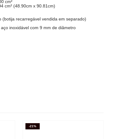
0 cm²
4 cm² (48.90cm x 90.81cm)
o (botija recarregável vendida em separado)
aço inoxidável com 9 mm de diâmetro
-21%
Newsletter