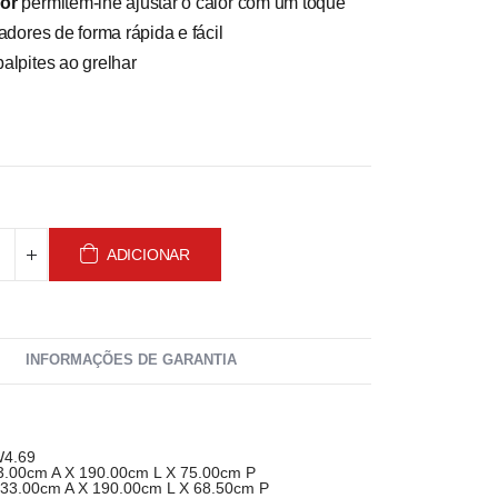
dor
permitem-lhe ajustar o calor com um toque
ores de forma rápida e fácil
alpites ao grelhar
ADICIONAR
INFORMAÇÕES DE GARANTIA
4.69
.00cm A X 190.00cm L X 75.00cm P
3.00cm A X 190.00cm L X 68.50cm P