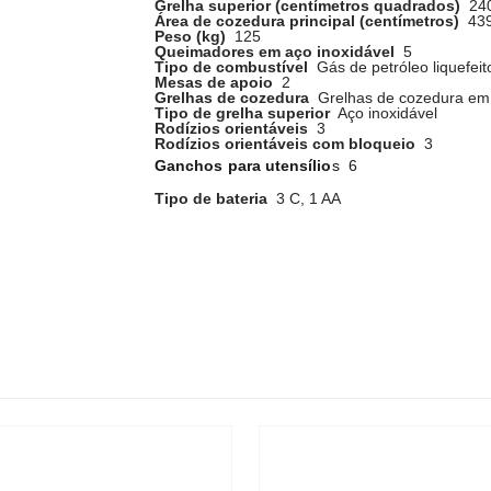
Grelha superior (centímetros quadrados)
240
Área de cozedura principal (centímetros)
439
Peso (kg)
125
Queimadores em aço inoxidável
5
Tipo de combustível
Gás de petróleo liquefeit
Mesas de apoio
2
Grelhas de cozedura
Grelhas de cozedura em 
Tipo de grelha superior
Aço inoxidável
Rodízios orientáveis
3
Rodízios orientáveis com bloqueio
3
Ganchos para utensílio
s 6
Tipo de bateria
3 C, 1 AA