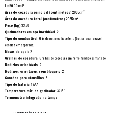
L x 50.00cm P
Área de cozedura principal (centímetros)
2065cm²
Área de cozedura total (centímetros)
2065cm²
Peso (kg)
33.50
Queimadores em aço inoxidável
2
Tipo de combustível
Gás de petróleo liquefeito (botija recarregável
vendida em separado)
Mesas de apoio
2
Grelhas de cozedura
Grelhas de cozedura em ferro fundido esmaltado
Rodízios orientáveis
2
Rodízios orientáveis com bloqueio
2
Ganchos para utensílios
8
Tipo de bateria
1 AAA
Temperatura máx. do grelhador
371°C
Termómetro integrado na tampa