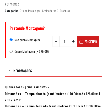
REF:
1501122
Categorias:
Grelhadores a gás
,
Grelhadores Q
,
Produtos
Pretende Montagem?
Não quero Montagem
ADICIONAR
Quero Montagem (+
€
75.00
)
INFORMAÇÕES
Queimadores principais:
kW5.28
Dimensões – Tampa aberta (centímetros)
140.00cm A x 126.00cm L
x 60.20cm P
Dimensões – Tampa fechada (centímetros)
109.00cm A x 126.00cm