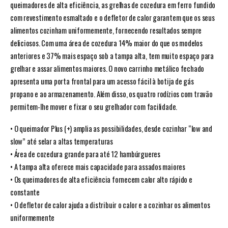
queimadores de alta eficiência, as grelhas de cozedura em ferro fundido
com revestimento esmaltado e o defletor de calor garantem que os seus
alimentos cozinham uniformemente, fornecendo resultados sempre
deliciosos. Com uma área de cozedura 14% maior do que os modelos
anteriores e 37% mais espaço sob a tampa alta, tem muito espaço para
grelhar e assar alimentos maiores. O novo carrinho metálico fechado
apresenta uma porta frontal para um acesso fácil à botija de gás
propano e ao armazenamento. Além disso, os quatro rodízios com travão
permitem-lhe mover e fixar o seu grelhador com facilidade.
• O queimador Plus (+) amplia as possibilidades, desde cozinhar “low and
slow” até selar a altas temperaturas
• Área de cozedura grande para até 12 hambúrgueres
• A tampa alta oferece mais capacidade para assados maiores
• Os queimadores de alta eficiência fornecem calor alto rápido e
constante
• O defletor de calor ajuda a distribuir o calor e a cozinhar os alimentos
uniformemente