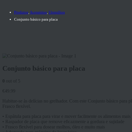
Produtos
,
Acessórios
,
Utensílios
Conjunto básico para placa
Conjunto básico para placa
0
out of 5
€
49.99
Habitue-se às delícias no grelhador. Com este Conjunto básico para pla
Frasco flexível.
• Espátula para placa para virar e mover facilmente os alimentos mais
• Raspador de placa que remove eficazmente a gordura e sujidade
• Frasco flexível para dosear molhos, óleo e muito mais