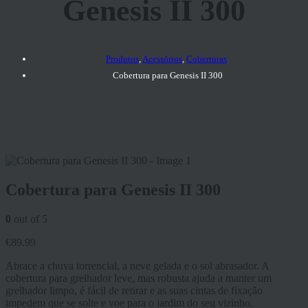
Genesis II 300
Produtos
,
Acessórios
,
Coberturas
Cobertura para Genesis II 300
Cobertura para Genesis II 300
0
out of 5
€
89.99
Abrace a chuva torrencial, a neve gelada e o sol abrasador. A
cobertura para grelhador leve, mas robusta ajuda a manter um
grelhador limpo, é fácil de retirar e as suas cintas de fixação
impedem que se solte e voe para o jardim do seu vizinho.