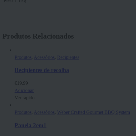
Peso
1.5 kg
Produtos Relacionados
Produtos
,
Acessórios
,
Recipientes
Recipientes de recolha
€
19.99
Adicionar
Ver rápido
Produtos
,
Acessórios
,
Weber Crafted Gourmet BBQ System
Panela 2em1