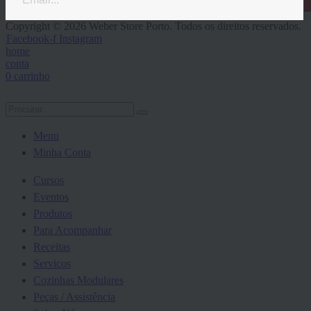
Copyright © 2026 Weber Store Porto. Todos os direitos reservados.
Facebook-f
Instagram
home
conta
0
carrinho
Menu
Minha Conta
Cursos
Eventos
Produtos
Para Acompanhar
Receitas
Serviços
Cozinhas Modulares
Peças / Assistência