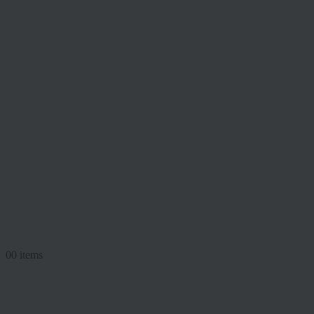
0
0 items