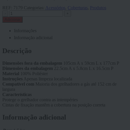
REF:
7179
Categorias:
Acessórios
,
Coberturas
,
Produtos
-
+
Adicionar
Informações
Informação adicional
Descrição
Dimensões fora da embalagem
105cm A x 59cm L x 177cm P
Dimensões da embalagem
22.5cm A x 5.8cm L x 16.5cm P
Material
100% Poliéster
Instruções
Apenas limpeza localizada
Compatível com
Maioria dos grelhadores a gás até 152 cm de
largura
Características
Protege o grelhador contra as intempéries
Cintas de fixação mantêm a cobertura na posição correta
Informação adicional