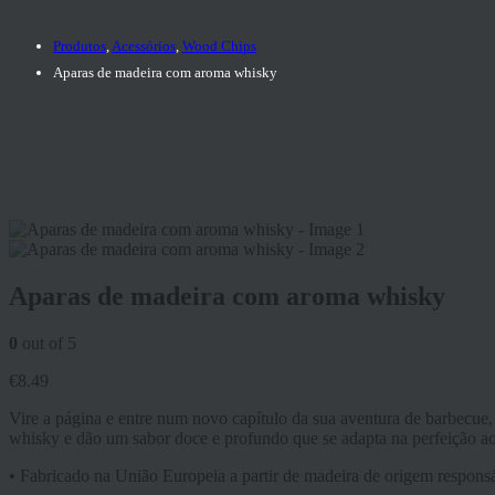
Produtos
,
Acessórios
,
Wood Chips
Aparas de madeira com aroma whisky
Aparas de madeira com aroma whisky
0
out of 5
€
8.49
Vire a página e entre num novo capítulo da sua aventura de barbecue,
whisky e dão um sabor doce e profundo que se adapta na perfeição aos
• Fabricado na União Europeia a partir de madeira de origem respon