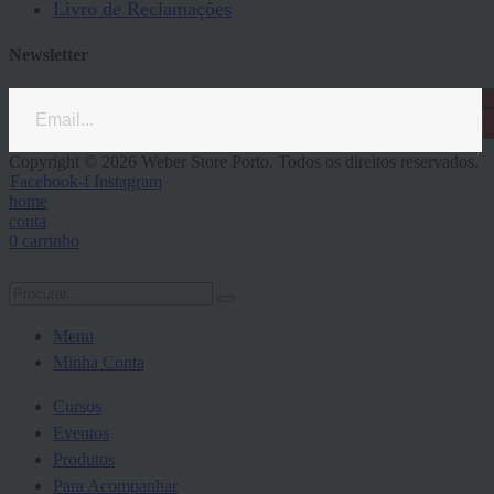
Livro de Reclamações
Newsletter
Copyright © 2026 Weber Store Porto. Todos os direitos reservados.
Facebook-f
Instagram
home
conta
0
carrinho
Menu
Minha Conta
Cursos
Eventos
Produtos
Para Acompanhar