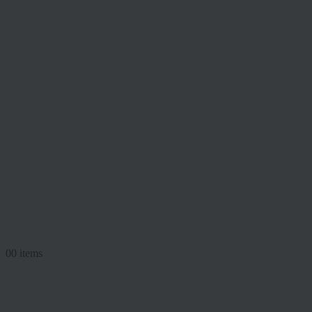
0
0 items