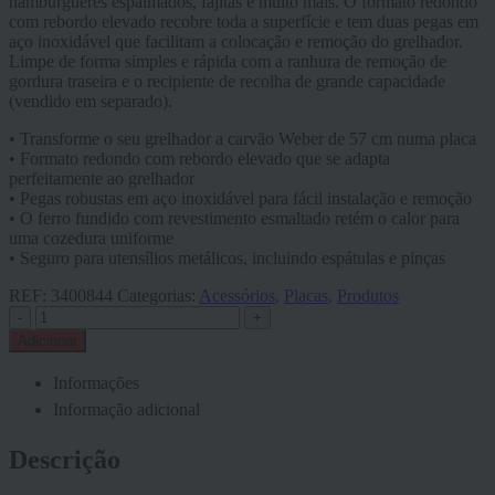
hambúrgueres espalmados, fajitas e muito mais. O formato redondo
com rebordo elevado recobre toda a superfície e tem duas pegas em
aço inoxidável que facilitam a colocação e remoção do grelhador.
Limpe de forma simples e rápida com a ranhura de remoção de
gordura traseira e o recipiente de recolha de grande capacidade
(vendido em separado).
• Transforme o seu grelhador a carvão Weber de 57 cm numa placa
• Formato redondo com rebordo elevado que se adapta
perfeitamente ao grelhador
• Pegas robustas em aço inoxidável para fácil instalação e remoção
• O ferro fundido com revestimento esmaltado retém o calor para
uma cozedura uniforme
• Seguro para utensílios metálicos, incluindo espátulas e pinças
REF:
3400844
Categorias:
Acessórios
,
Placas
,
Produtos
-
+
Adicionar
Informações
Informação adicional
Descrição