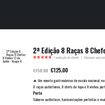
2ª Edição 8 Raças 8 Chef
1
avaliação de cliente
|
Adicionar uma av
5.00
out of 5
€
125.00
€
150.00
🔥 Um evento gastronómico de escala nacional, no 
8 raças autóctones, 8 chefs de topo e 8 vinhos po
Porto
.
Sabores autênticos, harmonizações perfeitas e muit